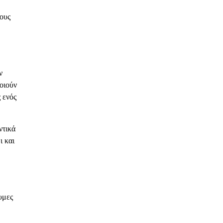
τους
ν
οιούν
 ενός
ντικά
ι και
υμες