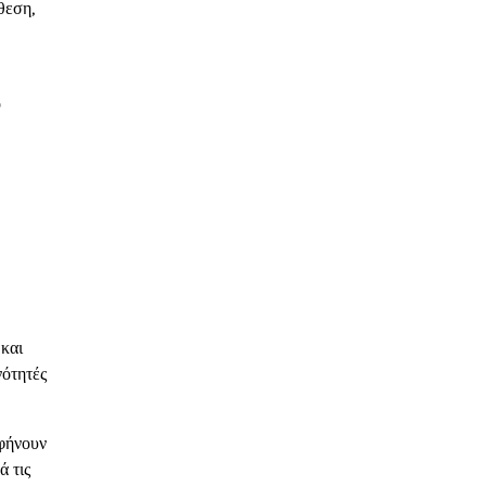
θεση,
ο
 και
νότητές
αφήνουν
ά τις