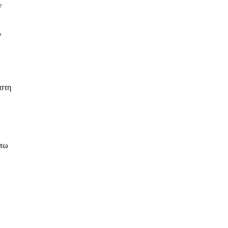
ν
ν
 στη
άτω