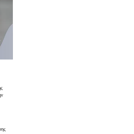
ης
ην
ψης