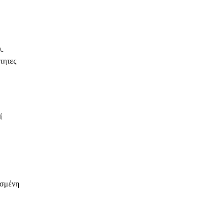
λ.
τητες
ί
οσμένη