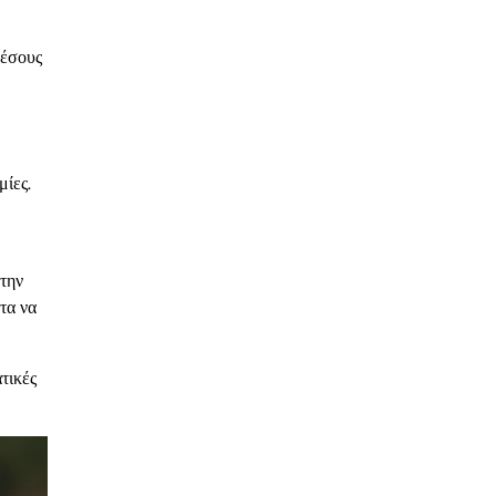
μέσους
ίες.
 την
τα να
τικές