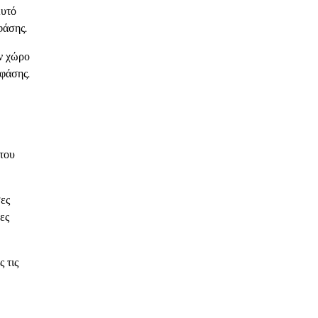
Αυτό
φάσης.
ύν χώρο
 φάσης.
 του
σες
ες
 τις