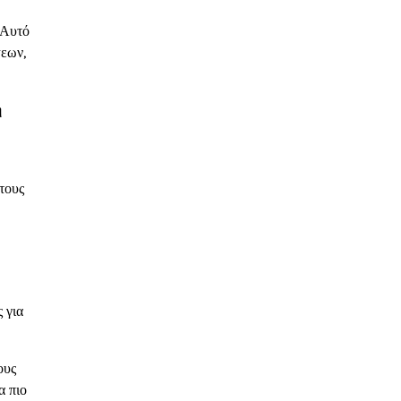
 Αυτό
ψεων,
η
τους
 για
ους
α πιο