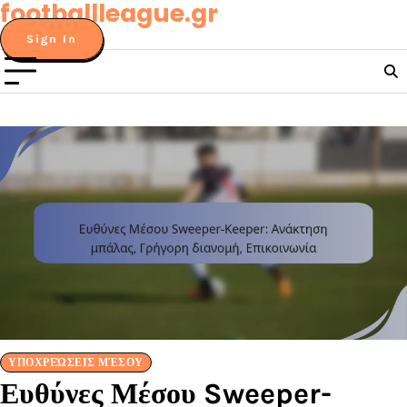
footballleague.gr
Skip
to
Sign In
content
ΥΠΟΧΡΕΏΣΕΙΣ ΜΈΣΟΥ
Ευθύνες Μέσου Sweeper-